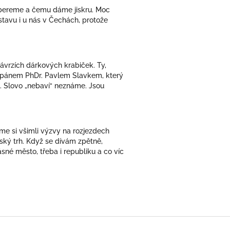
vybereme a čemu dáme jiskru. Moc
stavu i u nás v Čechách, protože
ávrzích dárkových krabiček. Ty,
ím pánem PhDr. Pavlem Slavkem, který
u. Slovo „nebaví“ neznáme. Jsou
jsme si všimli výzvy na rozjezdech
ský trh. Když se dívám zpětně,
ásné město, třeba i republiku a co víc