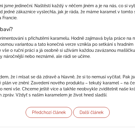
ni jsme jedineční. Naštěstí každý v něčem jiném a je na nás, co si 
d jedné zákaznice vyslechla, jak je ráda, že máme karamel v tomto 
 Francie.
ebaví?
perimentování s příchutěmi karamelu. Hodně zajímavá byla práce na n
si osmou variantou a tato konečná verze vznikla po setkání s hradn
e vše o ruční práci a já osobně si užívám každou zavázanou mašličk
y náročnější nebo neznámé, ale rádi se učíme.
idem, že i mlsat se dá zdravě a hlavně, že si to nemusí vyčítat. Pak 
 plán ve znění: Zavedení nového produktu – tekutý karamel – na če
e to není vše. Chceme ještě více a takhle neobvykle zviditelnit naše kr
 zpráv. Vždyť s naším karamelem je život hned sladší.
Předchozí článek
Další článek