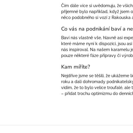
Čím dále více si uvědomuju, že všich
příjemné bylo například, když jsem o
něco podobného si vozí z Rakouska a
Co vás na podnikání baví a n
Baví nás vlastně vše, hlavně asi ex
které máme nyní k dispozici, jsou a
nás inspiroval. Na našem karamelu j
pouze některé fáze přípravy či výrob
Kam míříte?
Nejdříve jsme se těšili, že ukážeme l
roku a dali dohromady podnikatelský
vidím, že to bylo velice troufalé, al
– přidat trochu optimizmu do denních
Z