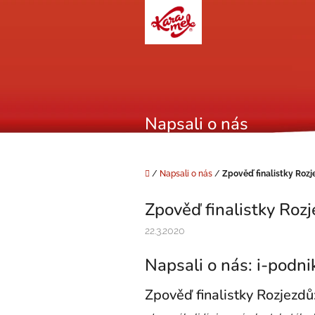
Přejít
na
obsah
Napsali o nás
Domů
/
Napsali o nás
/
Zpověď finalistky Rozj
Zpověď finalistky Roz
22.3.2020
Napsali o nás: i-podni
Zpověď finalistky Rozjezd