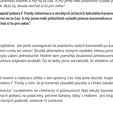
 karamelu troufne a má na to čas. A my jsme měli příležitost vyladit 
k. Byla by škoda nechat si to pro sebe."
ceptář pátera F. Ferdy informace o skvělých účincích tekutého karamel
á na to čas. A my jsme měli příležitost vyladit proces karamelizace 
at si to pro sebe."
rozjíždíme. Jen jsme zareagovali na poptávku našich kamarádů po kar
rámci cesty ke zdraví. Skvělá alternativa různých sladidel, kterou jsm
 nebylo vůbec jednoduché. Hodně nám pomohla zkušenost představení
Šumava originální produkt. Do té doby jsme ani netušili, že sklidíme a
nosem a realizace přišla v ten správný čas, kdy jsme dozráli. Insp
pátera F. Ferdy o tom, že je karamel zásadité povahy a chrání žalud
mácku“ vyráběném, ne chemicky či průmyslově. Náš tekutý karamel j
ných pohárů, na palačinky, pečené banány, šišky s mákem, pro křup
, různých polévek, omáček či svíčkové.