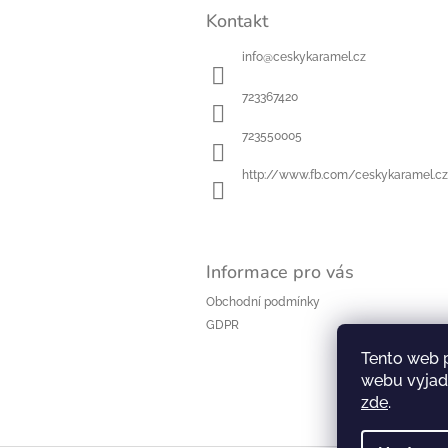
á
Kontakt
p
a
info
@
ceskykaramel.cz
t
í
723367420
723550005
http://www.fb.com/ceskykaramel.cz
Informace pro vás
Obchodní podmínky
GDPR
Tento web 
webu vyjadř
zde
.