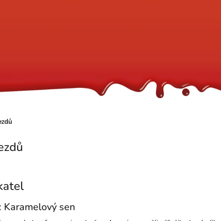
ezdů
jezdů
katel
ů: Karamelový sen