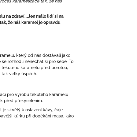
proces karamelizace tak, že náš
u na zdraví. „Jen málo lidí si na
tak, že náš karamel je opravdu
amelu, který od nás dostávali jako
e se rozhodli nenechat si pro sebe. To
 tekutého karamelu před porotou,
ž tak velký úspěch.
irací pro výrobu tekutého karamelu
ek před překyselením.
e skvělý k oslazení kávy, čaje,
avější kůrku při dopékání masa, jako