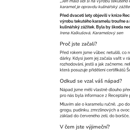
„Jen málo lidí si na výrobu tekutého
karamel je opravdu kulinářský zážite
Před dvaceti lety objevili v knize Re
výrobu tekutého karamelu troufne a m
kulinářský zážitek. Byla by škoda nech
Irena Kalkušová, Karamelový sen
Proč jste začali?
Před rokem jsme vůbec netušili, co 
dárky. Kdysi jsem jej začala vařit v 
rozhodování, jestli a jak začneme,
která posuzuje přidělení certifikátů 
Odkud se vzal váš nápad?
Nápad jsme měli vlastně dlouho před 
pro nás byla informace z Receptáře 
Mluvím ale o karamelu ručně, „po do
grogu, pudinku, zmrzlinových a ovoc
základ do červeného zelí, do boršče
V čem jste výjimeční?