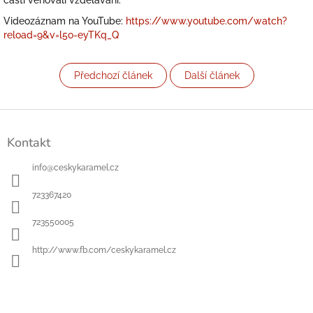
části věnovali vzdělávání.
Videozáznam na YouTube:
https://www.youtube.com/watch?
reload=9&v=l5o-eyTKq_Q
Předchozí článek
Další článek
Z
á
Kontakt
p
a
info
@
ceskykaramel.cz
t
í
723367420
723550005
http://www.fb.com/ceskykaramel.cz