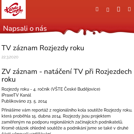
Přejít
Nák
Hledat
Přihlášení
na
obsah
koší
Napsali o nás
TV záznam Rozjezdy roku
22.3.2020
ZV záznam - natáčení TV při Rozjezdech
roku
Rozjezdy roku - 4. ročník (VŠTE České Budějovice)
iPraxeTV Kanál
Publikováno 23. 5. 2014
Přinášíme vám reportáž z regionálního kola soutěže Rozjezdy roku,
která proběhla 15. dubna 2014. Rozjezdy jsou projektem
zaměřeným na podporu regionálních začínajících podnikatelů.
Kromě otázek ohledně soutěže a podnikání jsme se také v druhé