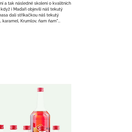
 a tak následné skolení o kvalitních
dyž i Maďaři objevili náš tekutý
asa dali stříkačkou náš tekutý
, karamel, Krumlov, ňam ňam"...