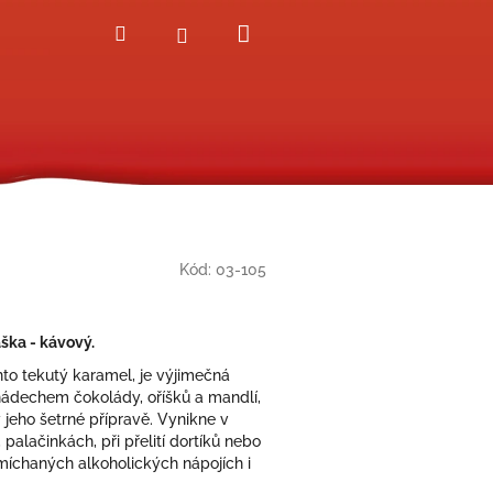
Nákupní
Hledat
Přihlášení
košík
Kód:
03-105
ška - kávový.
nto tekutý karamel, je výjimečná
nádechem čokolády, oříšků a mandlí,
 jeho šetrné přípravě. Vynikne v
palačinkách, při přelití dortíků nebo
míchaných alkoholických nápojích i