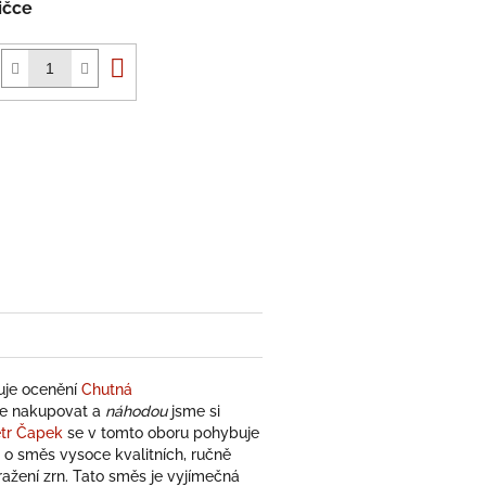
ičce
Do
košíku
uje ocenění
Chutná
me nakupovat a
náhodou
jsme si
tr Čapek
se v tomto oboru pohybuje
e o směs vysoce kvalitních, ručně
ažení zrn. Tato směs je vyjímečná