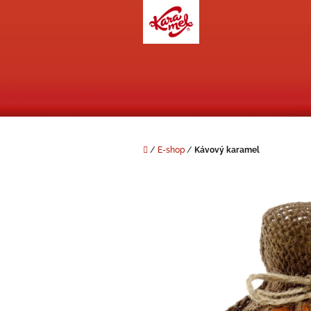
Přejít
na
obsah
Domů
/
E-shop
/
Kávový karamel