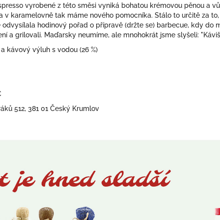
spresso vyrobené z této směsi vyniká bohatou krémovou pěnou a vůní
 v karamelovně tak máme nového pomocníka. Stálo to určitě za to, k
odvysílala hodinový pořad o přípravě (držte se) barbecue, kdy do m
ní a grilovali. Maďarsky neumíme, ale mnohokrát jsme slyšeli: "Káviš
a kávový výluh s vodou (26 %)
C
oráků 512, 381 01 Český Krumlov