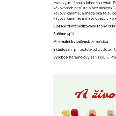
svou vyjímečnou a lahodnou chutí. E
kávovarech nezůstalo bez následků a
kávový karamel a maďarská televize 
kávový karamel a maso obalili v koře
Složení:
zkaramelizovaný řepný cukr 
Sušina:
74 %
Minimální trvanlivost:
24 měsíců
Skladování:
při teplotě od 15 do 25 °
Výrobce:
Karamelový sen s.r.o., U P