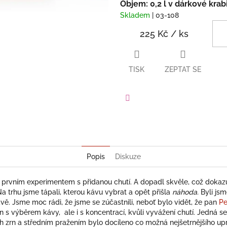
Objem: 0,2 l v dárkové krab
Skladem
| 03-108
225 Kč
/ ks
TISK
ZEPTAT SE
Facebook
Popis
Diskuze
 prvním experimentem s přidanou chutí. A dopadl skvěle, což dokaz
Na trhu jsme tápali, kterou kávu vybrat a opět přišla
náhoda.
Byli js
ávě. Jsme moc rádi, že jsme se zúčastnili, neboť bylo vidět, že pan
Pe
 s výběrem kávy, ale i s koncentrací, kvůli vyvážení chutí. Jedná s
h zrn a středním pražením bylo docíleno co možná nejšetrnějšího upr