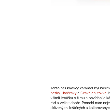
Tento náš kávový karamel byl naším
hezky.Jihočesky
a
Česká chuťo
vka
. 
všimli letáčku o filmu a povídání o k
rád a velice dobře. Pomohl nám nejen
sklízených, leštěných a kalibrovanýc