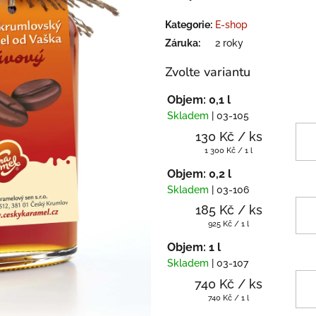
Kategorie
:
E-shop
Záruka
:
2 roky
Zvolte variantu
Objem: 0,1 l
Skladem
| 03-105
130 Kč
/ ks
Měrná
1 300 Kč / 1 l
cena:
Objem: 0,2 l
Skladem
| 03-106
185 Kč
/ ks
Měrná
925 Kč / 1 l
cena:
Objem: 1 l
Skladem
| 03-107
740 Kč
/ ks
Měrná
740 Kč / 1 l
cena: